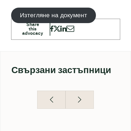
Изтегляне на документ
Свързани застъпници