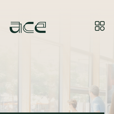
Crédito de la foto:
© Photos by Joelle Gueguen,
courtesy of Red&Grey.