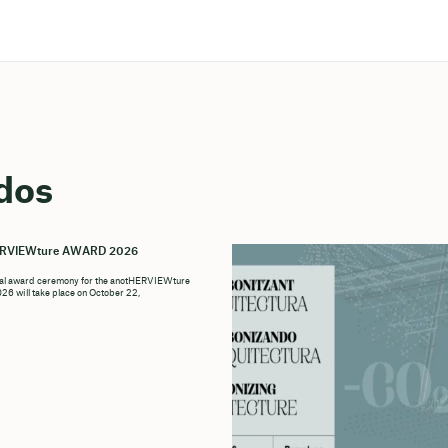
dos
ERVIEWture AWARD 2026
ial award ceremony for the anotHERVIEWture
6 will take place on October 22,