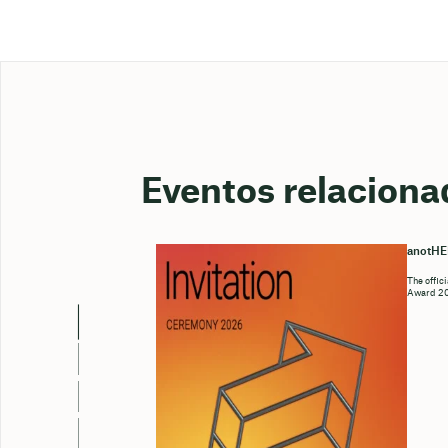
Eventos relaciona
anotH
The offic
Award 202