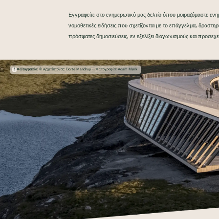
Εγγραφείτε στο ενημερωτικό μας δελτίο όπου μοιραζόμαστε ενημ
νομοθετικές ειδήσεις που σχετίζονται με το επάγγελμα, δραστη
πρόσφατες δημοσιεύσεις, εν εξελίξει διαγωνισμούς και προσεχε
Φωτογραφία:
© Αρχιτέκτονας: Dorte Mandrup — Φωτογραφία: Adam Mørk