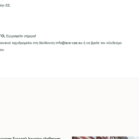
την ΕΕ.
FO;
Εγγραφείτε σήμερα!
ρονικού ταχυδρομείου στη διεύθυνση
info@ace-cae.eu
ή να βρείτε τον σύνδεσμο
ου.
cusses Europe’s housing challenges