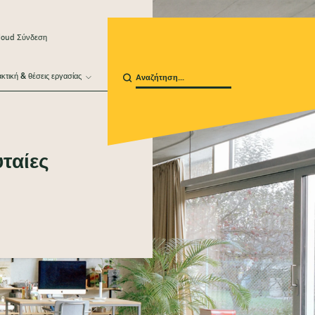
loud Σύνδεση
κτική & θέσεις εργασίας
υταίες