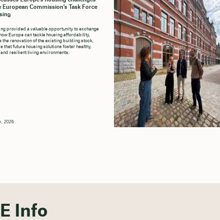
e European Commission’s Task Force
sing
ng provided a valuable opportunity to exchange
how Europe can tackle housing affordability,
 the renovation of the existing building stock,
 that future housing solutions foster healthy,
 and resilient living environments.
υ, 2026
E Info