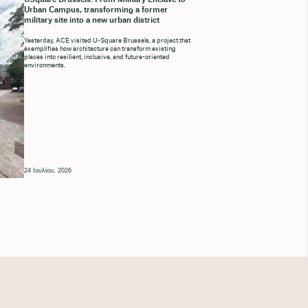
Urban Campus, transforming a former
military site into a new urban district
Yesterday, ACE visited U-Square Brussels, a project that
exemplifies how architecture can transform existing
places into resilient, inclusive, and future-oriented
environments.
24 Ιουλίου, 2026