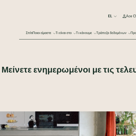
Ace C
Σπίτι
Ποιοι είμαστε
Τι είναι στο
Τι κάνουμε
Τράπεζα δεδομένων
Πρα
 Μείνετε ενημερωμένοι με τις τελε