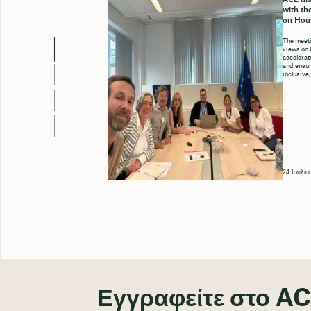
with th
on Hou
The meeti
views on 
accelerate
and ensure
inclusive,
24 Ιουλίο
Εγγραφείτε στο AC