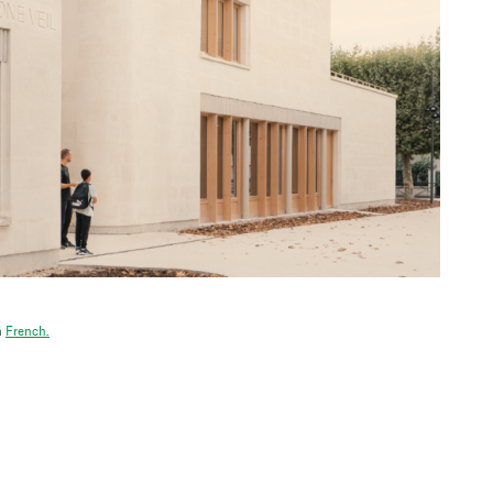
n
French.