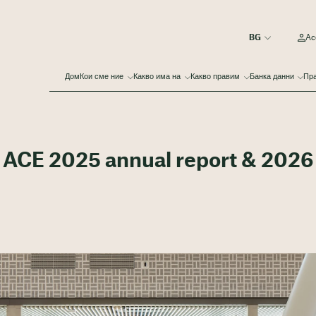
Ac
Дом
Кои сме ние
Какво има на
Какво правим
Банка данни
Пра
: ACE 2025 annual report & 2026