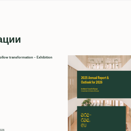
ации
llow transformation – Exhibition
2026