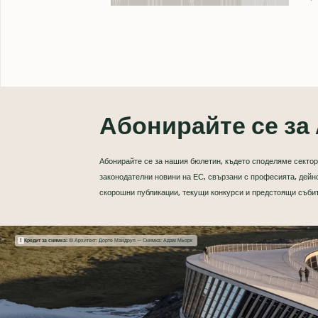
Абонирайте се за 
Абонирайте се за нашия бюлетин, където споделяме сектор
законодателни новини на ЕС, свързани с професията, дейно
скорошни публикации, текущи конкурси и предстоящи съби
Кредит за снимка:
© Архитект: Дорте Мандруп — Снимка: Адам Мьорк