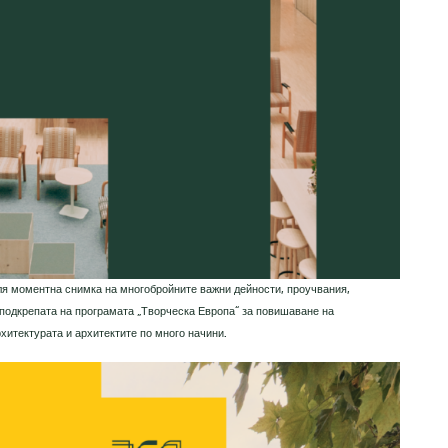
ля моментна снимка на многобройните важни дейности, проучвания,
 подкрепата на програмата „Творческа Европа“ за повишаване на
хитектурата и архитектите по много начини.