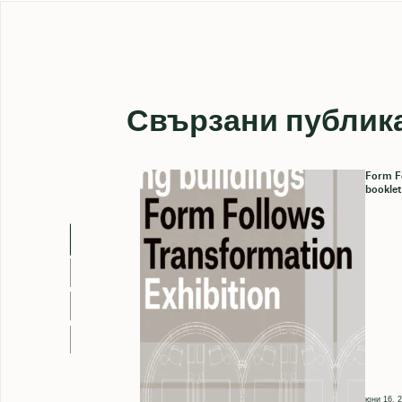
Свързани публик
Form Fo
booklet
юни 16, 