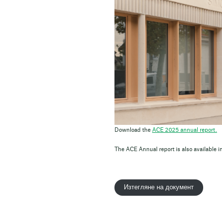
Download the
ACE 2025 annual report.
The ACE Annual report is also available i
Изтегляне на документ