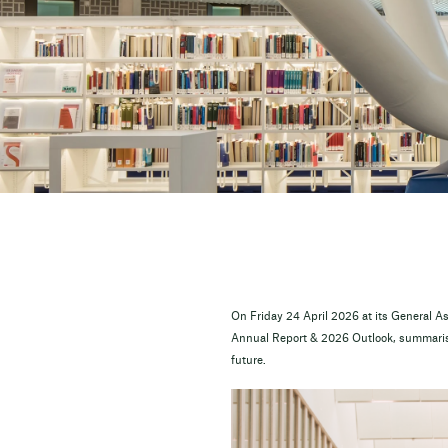
On Friday 24 April 2026 at its General A
Annual Report & 2026 Outlook, summarising
future.