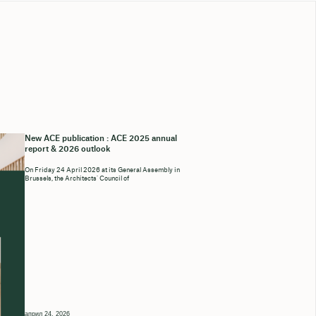
New ACE publication : ACE 2025 annual
report & 2026 outlook
On Friday 24 April 2026 at its General Assembly in
Brussels, the Architects’ Council of
април 24, 2026