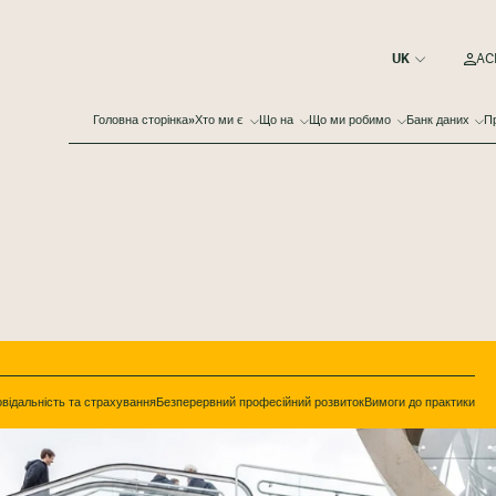
ACE
Головна сторінка»
Хто ми є
Що на
Що ми робимо
Банк даних
Пр
овідальність та страхування
Безперервний професійний розвиток
Вимоги до практики