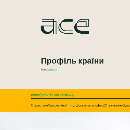
Профіль країни
Montenegro
ПЕРЕЙДІТЬ ПО ЦІЙ СТОРІНЦІ
Статистика
Професійний титул
Доступ до професії
Стажування
Відп