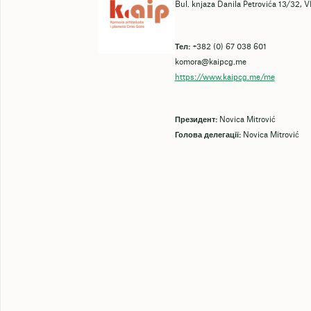
Bul. knjaza Danila Petrovića 13/32, V
Тел:
+382 (0) 67 038 601
komora@kaipcg.me
https://www.kaipcg.me/me
Президент:
Novica Mitrović
Голова делегації:
Novica Mitrović