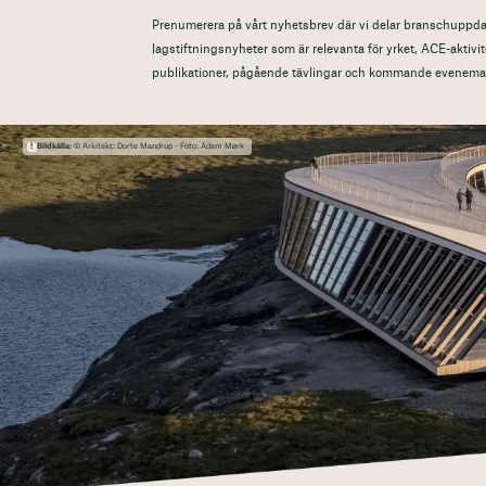
Prenumerera på vårt nyhetsbrev där vi delar branschuppdat
lagstiftningsnyheter som är relevanta för yrket, ACE-aktivit
publikationer, pågående tävlingar och kommande evenema
Bildkälla:
© Arkitekt: Dorte Mandrup - Foto: Adam Mørk