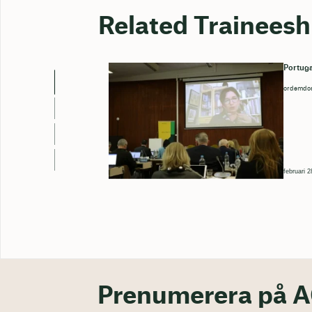
Related Traineesh
Portuga
ordemdos
februari 
Prenumerera på A