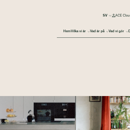
ACE Clou
Hem
Vilka vi är
Vad är på
Vad vi gör
D