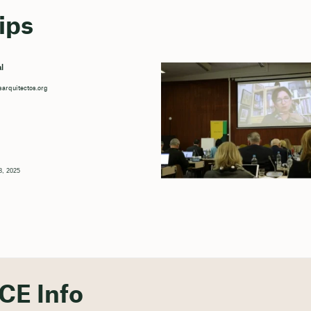
ips
l
arquitectos.org
28, 2025
CE Info