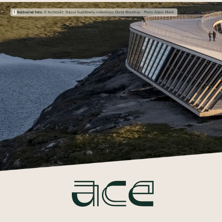
Ilustračné foto:
© Architekt: Názov hudobného videoklipu: Dorte Mandrup - Photo Adam Mørk