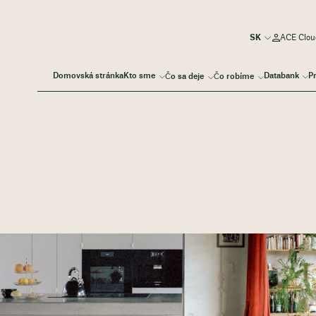
ACE Cloud
Domovská stránka
Kto sme
Databank
P
Čo sa deje
Čo robíme