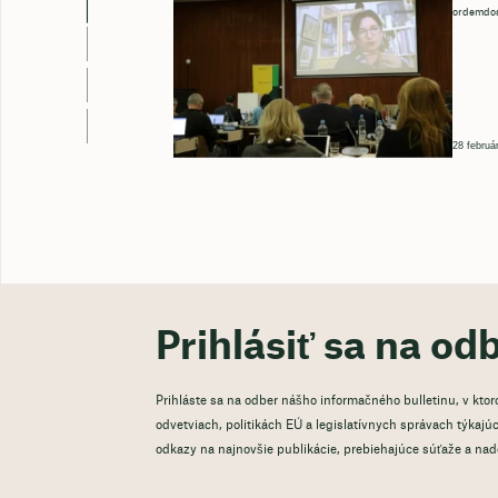
ordemdos
28 februá
Prihlásiť sa na od
Prihláste sa na odber nášho informačného bulletinu, v kto
odvetviach, politikách EÚ a legislatívnych správach týkajúci
odkazy na najnovšie publikácie, prebiehajúce súťaže a na