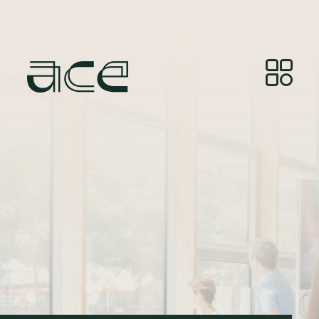
Crédito da fotografia:
© Photos by Joelle Gueguen,
courtesy of Red&Grey.