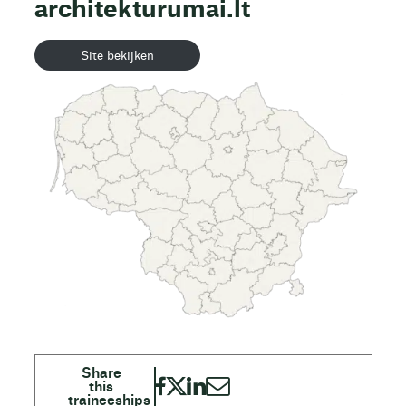
architekturumai.lt
Site bekijken