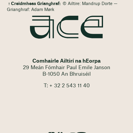
Creidmheas Grianghraf:
© Ailtire: Mandrup Dorte —
Grianghraf: Adam Mørk
Comhairle Ailtirí na hEorpa
29 Meán Fómhair Paul Emile Janson
B-1050 An Bhruiséil
T: + 32 2 543 11 40