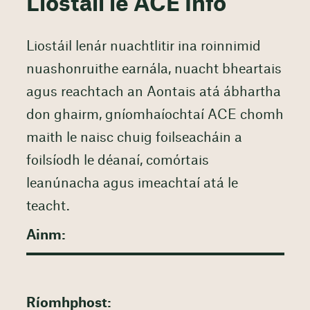
Liostáil le ACE Info
Liostáil lenár nuachtlitir ina roinnimid
nuashonruithe earnála, nuacht bheartais
agus reachtach an Aontais atá ábhartha
don ghairm, gníomhaíochtaí ACE chomh
maith le naisc chuig foilseacháin a
foilsíodh le déanaí, comórtais
leanúnacha agus imeachtaí atá le
teacht.