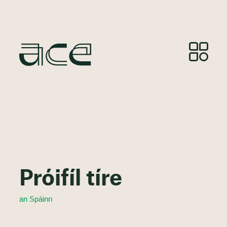
Próifíl tíre
an Spáinn