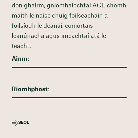
don ghairm, gníomhaíochtaí ACE chomh
maith le naisc chuig foilseacháin a
foilsíodh le déanaí, comórtais
leanúnacha agus imeachtaí atá le
teacht.
SEOL