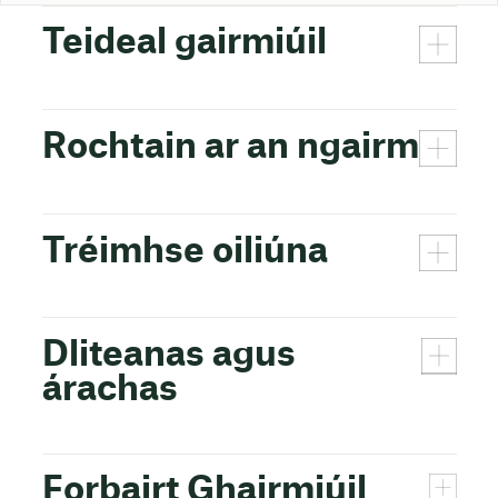
Teideal gairmiúil
Rochtain ar an ngairm
Tréimhse oiliúna
Dliteanas agus
árachas
Forbairt Ghairmiúil