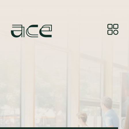
Crédito de la foto:
© Photos by Joelle Gueguen,
courtesy of Red&Grey.