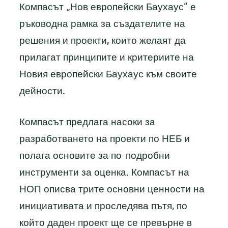
Компасът „Нов европейски Баухаус“ е
ръководна рамка за създателите на
решения и проекти, които желаят да
прилагат принципите и критериите на
Новия европейски Баухаус към своите
дейности.
Компасът предлага насоки за
разработването на проекти по НЕБ и
полага основите за по-подробни
инструменти за оценка. Компасът на
НОП описва трите основни ценности на
инициативата и проследява пътя, по
който даден проект ще се превърне в