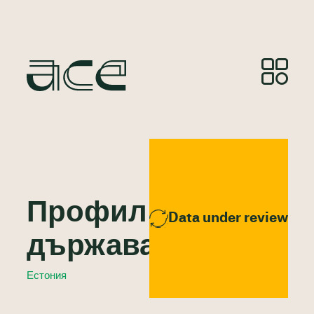
Профил на
Data under review
държавата
Естония