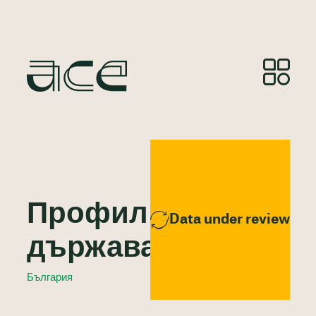
Профил на
Data under review
държавата
България