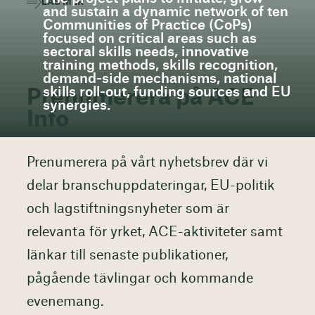
LÄS MER
and sustain a dynamic network of ten
Communities of Practice (CoPs)
focused on critical areas such as
sectoral skills needs, innovative
training methods, skills recognition,
demand-side mechanisms, national
skills roll-out, funding sources and EU
Prenumerera på ACE
synergies.
Info
Prenumerera på vårt nyhetsbrev där vi
delar branschuppdateringar, EU-politik
och lagstiftningsnyheter som är
relevanta för yrket, ACE-aktiviteter samt
länkar till senaste publikationer,
pågående tävlingar och kommande
evenemang.