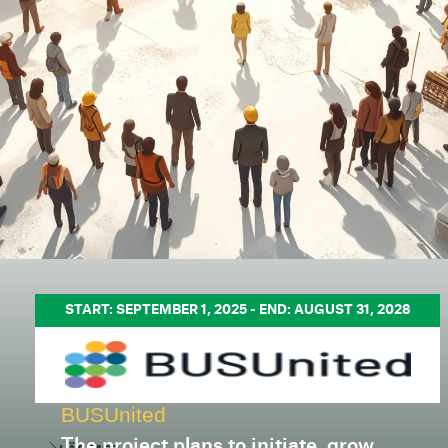
START: SEPTEMBER 1, 2025 - END: AUGUST 31, 2028
BUSUnited
The project plans to initiate, grow