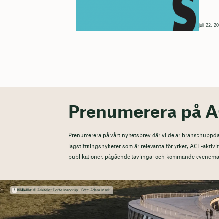
juli 22, 2
Prenumerera på A
Prenumerera på vårt nyhetsbrev där vi delar branschuppdat
lagstiftningsnyheter som är relevanta för yrket, ACE-aktivit
publikationer, pågående tävlingar och kommande evenema
Bildkälla:
© Arkitekt: Dorte Mandrup - Foto: Adam Mørk