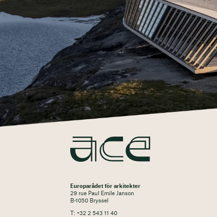
Europarådet för arkitekter
29 rue Paul Emile Janson
B-1050 Bryssel
T: +32 2 543 11 40