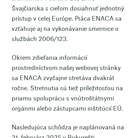
Švajčiarska s cieľom dosiahnuť jednotný
prístup v celej Európe. Práca ENACA sa
vzťahuje aj na vykonávanie smernice o
službách 2006/123.
Okrem zdieľania informácií
prostredníctvom našej webovej stránky
sa ENACA zvyčajne stretáva dvakrát
ročne. Stretnutia sú tiež príležitosťou na
priamu spoluprácu s vnútroštátnymi
orgánmi alebo zástupcami inštitúcií EÚ.
Nasledujúca schôdza je naplánovaná na
21. februára 2025 v Bukurešti.