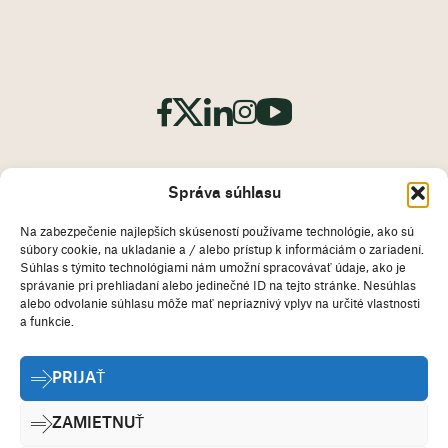
Správa súhlasu
Na zabezpečenie najlepších skúseností používame technológie, ako sú
súbory cookie, na ukladanie a / alebo prístup k informáciám o zariadení.
Odtlačok
vyhlásenie
Súhlas s týmito technológiami nám umožní spracovávať údaje, ako je
Zásady používania súborov
správanie pri prehliadaní alebo jedinečné ID na tejto stránke. Nesúhlas
alebo odvolanie súhlasu môže mať nepriaznivý vplyv na určité vlastnosti
cookie
a funkcie.
Vyhlásenie o ochrane
PRIJAŤ
osobných údajov
Kontaktné údaje
ZAMIETNUŤ