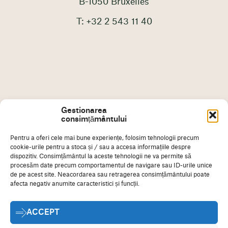
B-1050 Bruxelles
T: +32 2 543 11 40
Gestionarea
consimțământului
Pentru a oferi cele mai bune experiențe, folosim tehnologii precum
cookie-urile pentru a stoca și / sau a accesa informațiile despre
dispozitiv. Consimțământul la aceste tehnologii ne va permite să
procesăm date precum comportamentul de navigare sau ID-urile unice
de pe acest site. Neacordarea sau retragerea consimțământului poate
Amprentă
disclaimer
afecta negativ anumite caracteristici și funcții.
Politica privind cookie-urile
ACCEPT
Declarație de confidențialitate