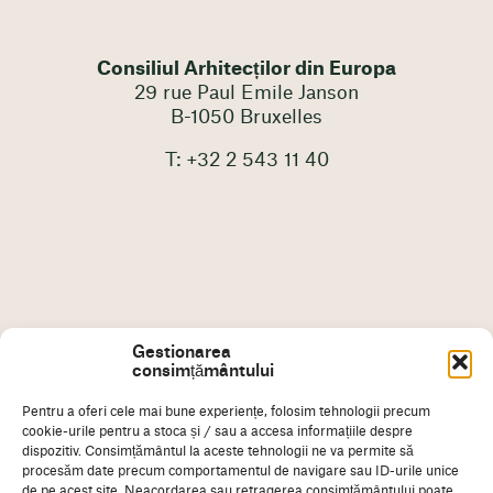
Consiliul Arhitecților din Europa
29 rue Paul Emile Janson
B-1050 Bruxelles
T: +32 2 543 11 40
Gestionarea
consimțământului
Pentru a oferi cele mai bune experiențe, folosim tehnologii precum
cookie-urile pentru a stoca și / sau a accesa informațiile despre
dispozitiv. Consimțământul la aceste tehnologii ne va permite să
procesăm date precum comportamentul de navigare sau ID-urile unice
de pe acest site. Neacordarea sau retragerea consimțământului poate