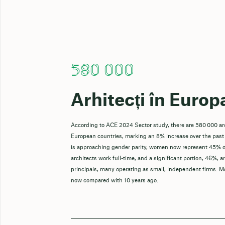
580 000
Arhitecți în Europ
According to ACE 2024 Sector study, there are 580 000 ar
European countries, marking an 8% increase over the past
is approaching gender parity, women now represent 45% o
architects work full-time, and a significant portion, 46%, a
principals, many operating as small, independent firms. M
now compared with 10 years ago.