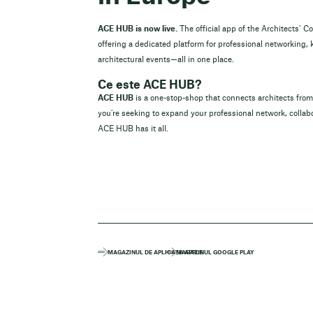
ACE HUB is now live.
The official app of the Architects’ C
offering a dedicated platform for professional networking,
architectural events—all in one place.
Ce este ACE HUB?
ACE HUB
is a one-stop-shop that connects architects fr
you’re seeking to expand your professional network, collabo
ACE HUB has it all.
MAGAZINUL DE APLICAȚII APPLE
MAGAZINUL GOOGLE PLAY