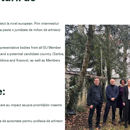
tect la nivel european. Prin intermediul
 a peste o jumătate de milion de arhitecți
epresentative bodies from all EU Member
nd a potential candidate country (Serbia,
oldova and Kosovo); as well as Members
:
 care au impact asupra priorităților noastre
re de autoritate pentru profesia de arhitect