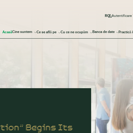
Autentificare
Cine suntem
Banca de date
Acasă
Ce se află pe
Cu ce ne ocupăm
Practică
tion” Begins Its