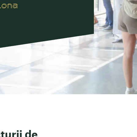
lona
turii de