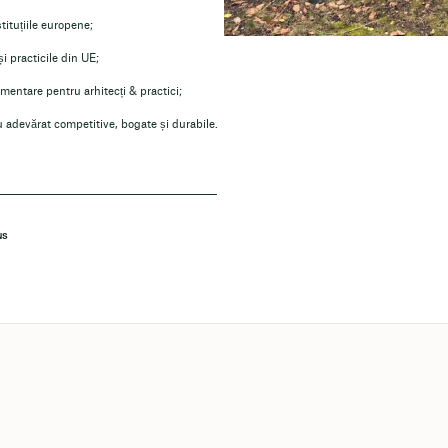
tituțiile europene;
și practicile din UE;
ementare pentru arhitecți & practici;
u adevărat competitive, bogate și durabile.
NS