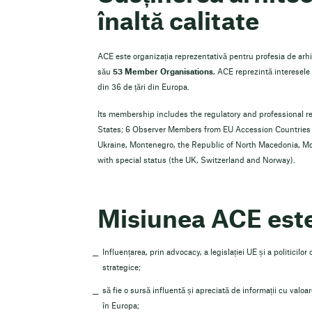
înaltă calitate
ACE este organizația reprezentativă pentru profesia de arhi
său
53 Member Organisations
, ACE reprezintă interesele
din 36 de țări din Europa.
Its membership includes the regulatory and professional r
States; 6 Observer Members from EU Accession Countries a
Ukraine, Montenegro, the Republic of North Macedonia, M
with special status (the UK, Switzerland and Norway).
Misiunea ACE este
Influențarea, prin advocacy, a legislației UE și a politicilor
strategice;
să fie o sursă influentă și apreciată de informații cu valoa
în Europa;