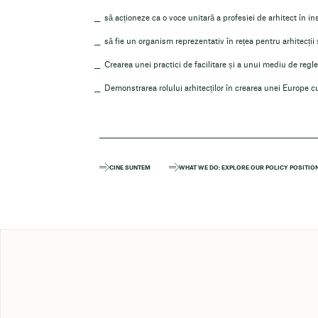
să acționeze ca o voce unitară a profesiei de arhitect în ins
să fie un organism reprezentativ în rețea pentru arhitecții 
Crearea unei practici de facilitare și a unui mediu de regl
Demonstrarea rolului arhitecților în crearea unei Europe c
CINE SUNTEM
WHAT WE DO: EXPLORE OUR POLICY POSITIO