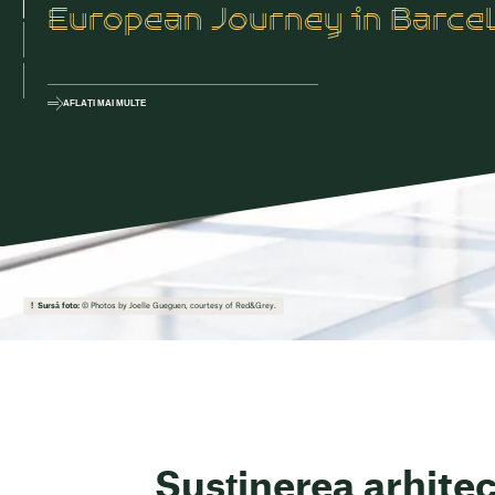
European Journey in Barce
AFLAȚI MAI MULTE
Sursă foto:
© Photos by Joelle Gueguen, courtesy of Red&Grey.
Susținerea arhitec