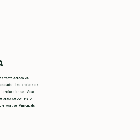
a
chitects across 30
 decade. The profession
f professionals. Most
re practice owners or
ore work as Principals