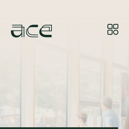
Crédito da fotografia:
© Photos by Joelle Gueguen,
courtesy of Red&Grey.