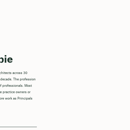
pie
chitects across 30
 decade. The profession
f professionals. Most
re practice owners or
ore work as Principals