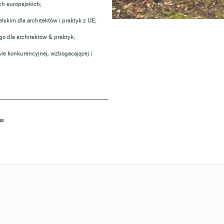
ch europejskich;
skim dla architektów i praktyk z UE;
go dla architektów & praktyk;
ie konkurencyjnej, wzbogacającej i
NS