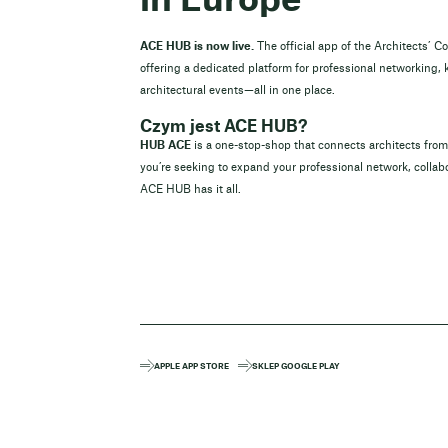
ACE HUB is now live.
The official app of the Architects’ C
offering a dedicated platform for professional networking,
architectural events—all in one place.
Czym jest ACE HUB?
HUB ACE
is a one-stop-shop that connects architects fr
you’re seeking to expand your professional network, collabo
ACE HUB has it all.
APPLE APP STORE
SKLEP GOOGLE PLAY