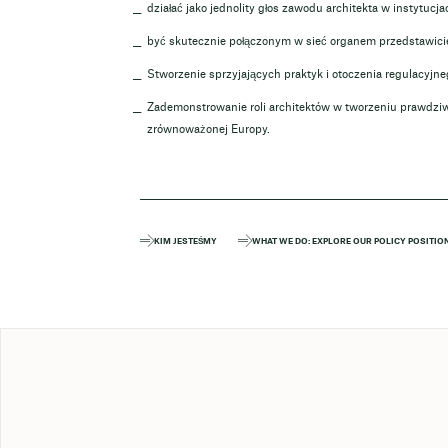
działać jako jednolity głos zawodu architekta w instytucja
być skutecznie połączonym w sieć organem przedstawiciel
Stworzenie sprzyjających praktyk i otoczenia regulacyjne
Zademonstrowanie roli architektów w tworzeniu prawdziw
zrównoważonej Europy.
KIM JESTEŚMY
WHAT WE DO: EXPLORE OUR POLICY POSITIO