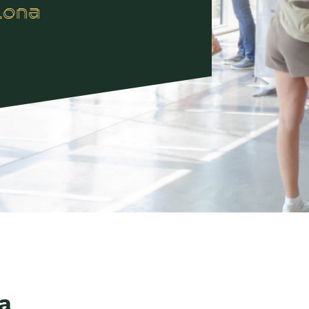
lona
a