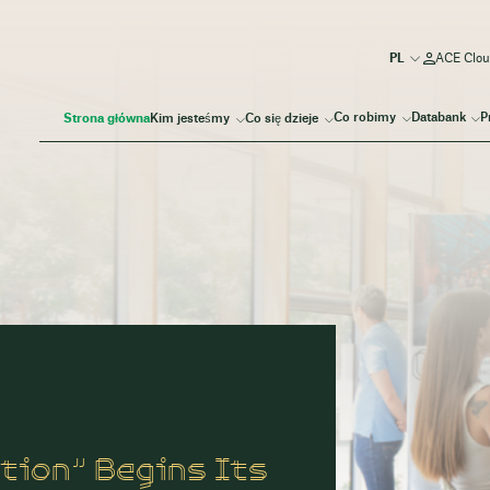
ACE Clou
Co robimy
Databank
P
Strona główna
Kim jesteśmy
Co się dzieje
tion” Begins Its