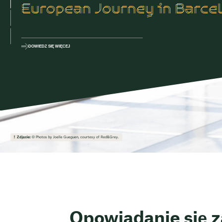
European Journey in Barce
DOWIEDZ SIĘ WIĘCEJ
Zdjęcie:
© Photos by Joelle Gueguen, courtesy of Red&Grey.
Opowiadanie się z