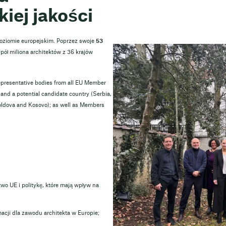
iej jakości
poziomie europejskim. Poprzez swoje
53
pół miliona architektów z 36 krajów
epresentative bodies from all EU Member
nd a potential candidate country (Serbia,
oldova and Kosovo); as well as Members
o UE i politykę, które mają wpływ na
cji dla zawodu architekta w Europie;