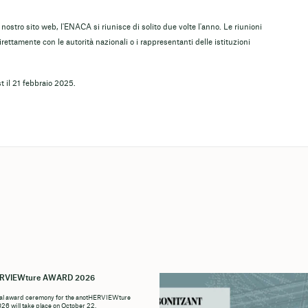
 nostro sito web, l'ENACA si riunisce di solito due volte l'anno. Le riunioni
irettamente con le autorità nazionali o i rappresentanti delle istituzioni
t il 21 febbraio 2025.
ERVIEWture AWARD 2026
ial award ceremony for the anotHERVIEWture
6 will take place on October 22,