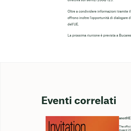
direttiva sui servizi 2006/123.
Oltre a condividere informazioni tramite il
offrono inoltre l'opportunità di dialogare d
dell'UE.
La prossima riunione è prevista a Bucares
Eventi correlati
anotH
The offic
Award 202