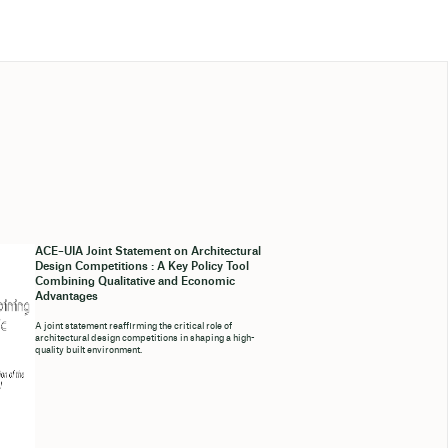
ACE–UIA Joint Statement on Architectural
Design Competitions : A Key Policy Tool
Combining Qualitative and Economic
Advantages
A joint statement reaffirming the critical role of
architectural design competitions in shaping a high-
quality built environment.