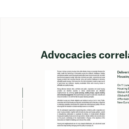
Advocacies correl
Deliver
Housing
On 11 Jun
Housing 
Global Al
(GlobalAB
Affordabl
New Euro