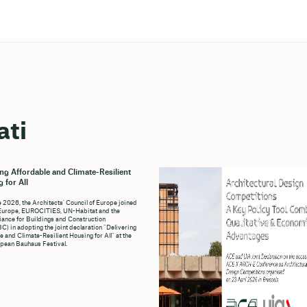
ati
ing Affordable and Climate-Resilient
 for All
e 2026, the Architects' Council of Europe joined
Europe, EUROCITIES, UN-Habitat and the
liance for Buildings and Construction
C) in adopting the joint declaration “Delivering
e and Climate-Resilient Housing for All” at the
pean Bauhaus Festival.