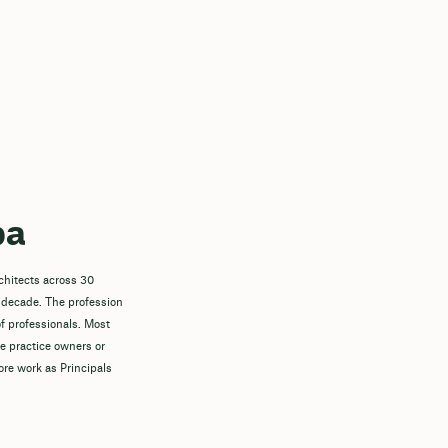
pa
chitects across 30
 decade. The profession
f professionals. Most
re practice owners or
ore work as Principals