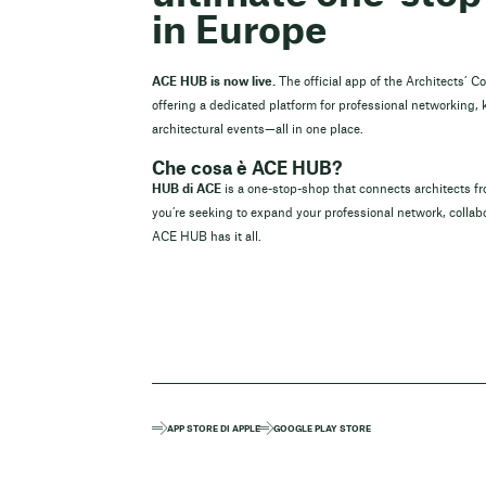
in Europe
ACE HUB is now live.
The official app of the Architects’ C
offering a dedicated platform for professional networking,
architectural events—all in one place.
Che cosa è ACE HUB?
HUB di ACE
is a one-stop-shop that connects architects 
you’re seeking to expand your professional network, collabo
ACE HUB has it all.
APP STORE DI APPLE
GOOGLE PLAY STORE