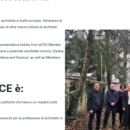
architetto a livello europeo. Attraverso la
ssi di oltre mezzo milione di architetti
epresentative bodies from all EU Member
nd a potential candidate country (Serbia,
oldova and Kosovo); as well as Members
CE è:
 le politiche che hanno un impatto sulle
orevoli per la professione di architetto in