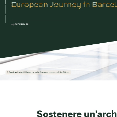
European Journey in Barce
SCOPRI DI PIÙ
Credito di foto:
© Photos by Joelle Gueguen, courtesy of Red&Grey.
Sostenere un'archi