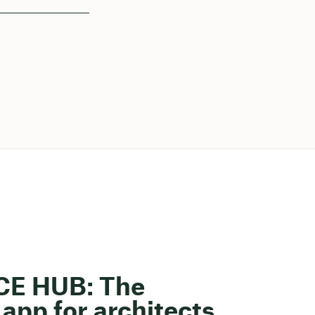
ACE HUB: The
app for architects