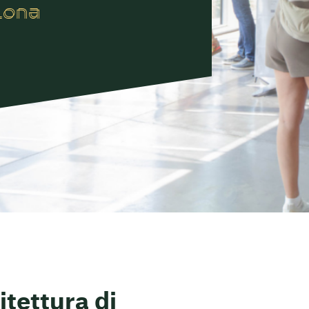
lona
tettura di