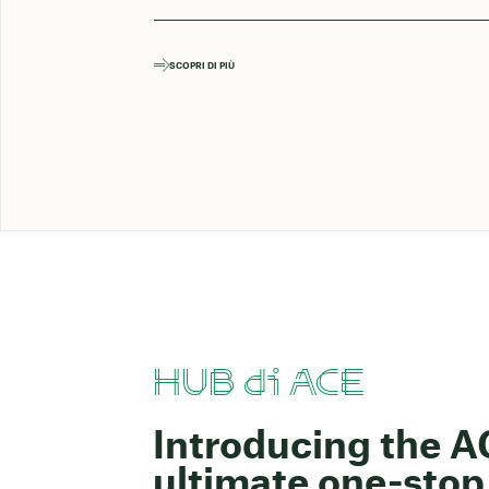
SCOPRI DI PIÙ
HUB di ACE
Introducing the 
ultimate one-stop 