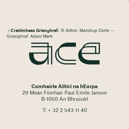
Creidmheas Grianghraf:
© Ailtire: Mandrup Dorte —
Grianghraf: Adam Mørk
Comhairle Ailtirí na hEorpa
29 Meán Fómhair Paul Emile Janson
B-1050 An Bhruiséil
T: + 32 2 543 11 40