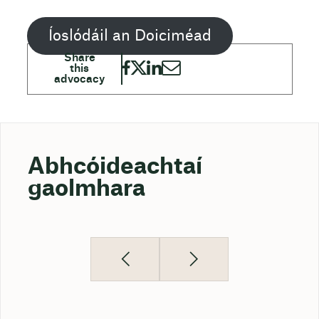
Íoslódáil an Doiciméad
Abhcóideachtaí
gaolmhara