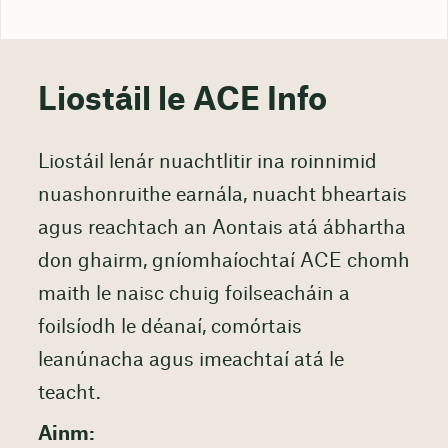
Liostáil le ACE Info
Liostáil lenár nuachtlitir ina roinnimid
nuashonruithe earnála, nuacht bheartais
agus reachtach an Aontais atá ábhartha
don ghairm, gníomhaíochtaí ACE chomh
maith le naisc chuig foilseacháin a
foilsíodh le déanaí, comórtais
leanúnacha agus imeachtaí atá le
teacht.