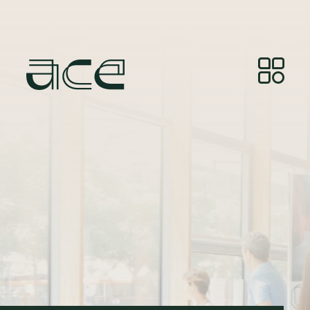
Crédit photo:
© Photos by Joelle Gueguen, courtesy of
Red&Grey.