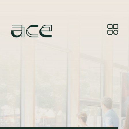
Crédit photo:
© Photos by Joelle Gueguen, courtesy of
Red&Grey.