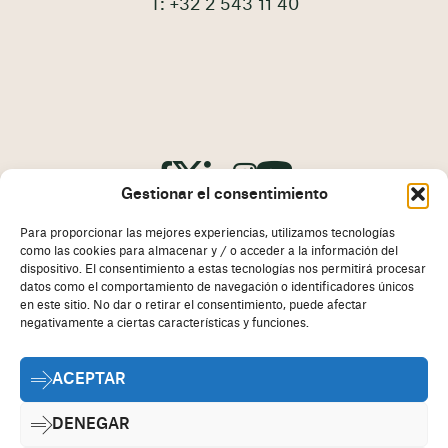
T: +32 2 543 11 40
Gestionar el consentimiento
Para proporcionar las mejores experiencias, utilizamos tecnologías
como las cookies para almacenar y / o acceder a la información del
dispositivo. El consentimiento a estas tecnologías nos permitirá procesar
datos como el comportamiento de navegación o identificadores únicos
en este sitio. No dar o retirar el consentimiento, puede afectar
Impresión
descargo
negativamente a ciertas características y funciones.
Política de cookies
ACEPTAR
Declaración de privacidad
Contact
DENEGAR