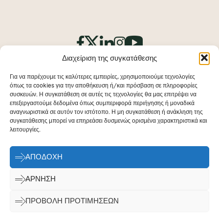
Διαχείριση της συγκατάθεσης
Για να παρέχουμε τις καλύτερες εμπειρίες, χρησιμοποιούμε τεχνολογίες
όπως τα cookies για την αποθήκευση ή/και πρόσβαση σε πληροφορίες
συσκευών. Η συγκατάθεση σε αυτές τις τεχνολογίες θα μας επιτρέψει να
επεξεργαστούμε δεδομένα όπως συμπεριφορά περιήγησης ή μοναδικά
Αποτύπωμα
αναγνωριστικά σε αυτόν τον ιστότοπο. Η μη συγκατάθεση ή ανάκληση της
συγκατάθεσης μπορεί να επηρεάσει δυσμενώς ορισμένα χαρακτηριστικά και
Αποποίηση ευθύνης
λειτουργίες.
Πολιτική Cookies
ΑΠΟΔΟΧΉ
Δήλωση περί ιδιωτικότητας
Επικοινωνία
ΆΡΝΗΣΗ
© 2026 - Architects' Council of Europe
ΠΡΟΒΟΛΉ ΠΡΟΤΙΜΉΣΕΩΝ