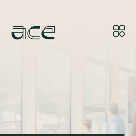
Φωτογραφία:
© Photos by Joelle Gueguen, courtesy of
Red&Grey.