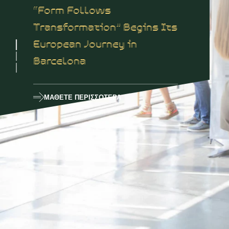
“Form Follows
Transformation” Begins Its
European Journey in
Barcelona
ΜΆΘΕΤΕ ΠΕΡΙΣΣΌΤΕΡΑ