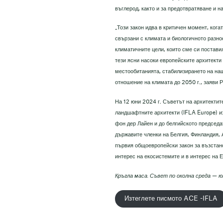
въглерод, както и за предотвратяване и 
„Този закон идва в критичен момент, ког
свързани с климата и биологичното разно
климатичните цели, които сме си постави
тези ясни насоки европейските архитекти
местообитанията, стабилизирането на наш
отношение на климата до 2050 г., заяви
На 12 юни 2024 г. Съветът на архитекти
ландшафтните архитекти (IFLA Europe) и
фон дер Лайен и до белгийското председа
държавите членки на Белгия, Финландия, 
първия общоевропейски закон за възстано
интерес на екосистемите и в интерес на 
Кръгла маса. Съвет по околна среда — ю
Изтеглете писмото ACE -IFLA