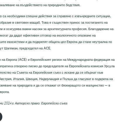
намаляване на въздействието на природните бедствия.
ато са необходими спешни действия за справяне с извънредните ситуации,
образие в световен мащаб. Това е съществен принос за постигането на
ли и осигурява важни насоки за архитектурната професия. Благодарение на
 могат да дадат ефективен отговор на екологичното опазване на
ите екосистеми и да подкрепят общата цел Европа да стане неутрална по
 Рут Шагеман, председател на ACE.
те на Европа (ACE) и Европейският регион на Международната федерация на
зпратиха отворено писмо до председателя на Европейската комисия Урсула
телство на Съвета на Европейския съюз с искане да се обърнат към
Австрия, Италия, Швеция, Нидерландия и Полша да гласуват в подкрепа на
вяване на природата и да се откажат от блокиращото си малцинство — в
Европа.
ни 2024 г. Авторско право: Европейски съюз