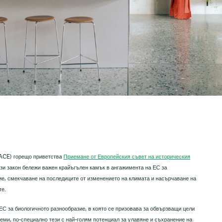
(ACE) горещо приветства
Приемане от Европейския съвет на историческия
ози закон бележи важен крайъгълен камък в ангажимента на ЕС за
ие, смекчаване на последиците от изменението на климата и насърчаване на
те.
 ЕС за биологичното разнообразие, в която се призовава за обвързващи цели
еми, по-специално тези с най-голям потенциал за улавяне и съхранение на