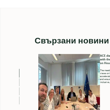
Свързани новини
ACE dis
with th
on Hou
The meeti
views on 
accelerate
and ensure
inclusive,