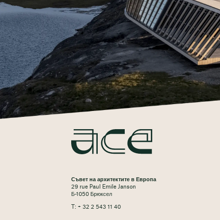
Съвет на архитектите в Европа
29 rue Paul Emile Janson
Б-1050 Брюксел
T: + 32 2 543 11 40