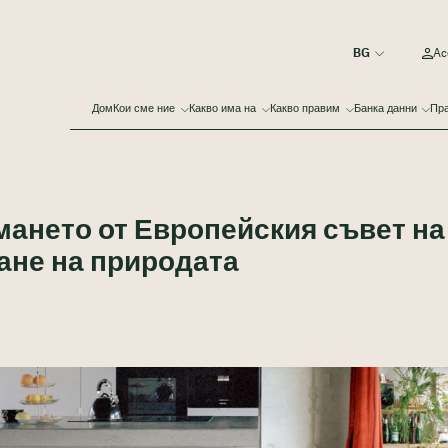
Ac
Дом
Кои сме ние
Какво има на
Какво правим
Банка данни
Пра
мането от Европейския съвет на
ане на природата