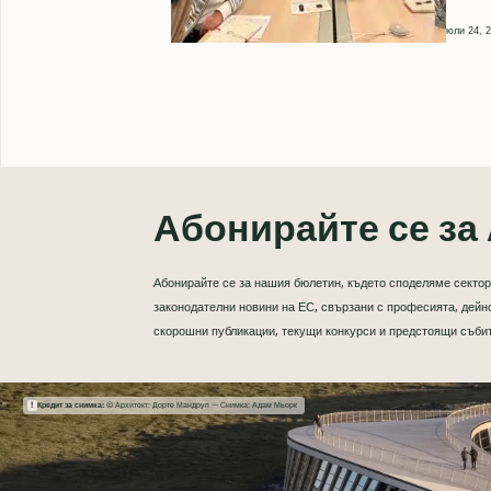
юли 24, 
Абонирайте се за 
Абонирайте се за нашия бюлетин, където споделяме сектор
законодателни новини на ЕС, свързани с професията, дейно
скорошни публикации, текущи конкурси и предстоящи съби
Кредит за снимка:
© Архитект: Дорте Мандруп — Снимка: Адам Мьорк