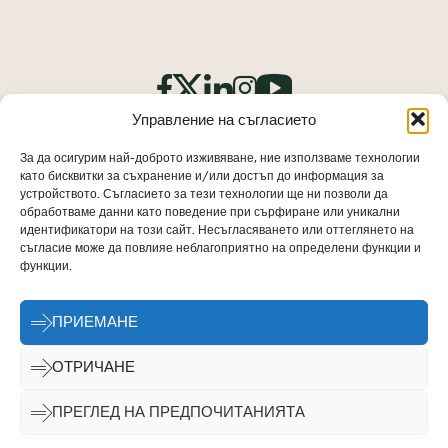
Управление на съгласието
За да осигурим най-доброто изживяване, ние използваме технологии
като бисквитки за съхранение и/или достъп до информация за
устройството. Съгласието за тези технологии ще ни позволи да
обработваме данни като поведение при сърфиране или уникални
Отпечатък
идентификатори на този сайт. Несъгласяването или оттеглянето на
съгласие може да повлияе неблагоприятно на определени функции и
Отказ от отговорност
функции.
Политика за бисквитките
ПРИЕМАНЕ
Декларация за поверителност
Контакт
ОТРИЧАНЕ
© 2026 - Architects' Council of Europe
ПРЕГЛЕД НА ПРЕДПОЧИТАНИЯТА