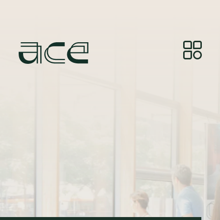
Кредит за снимка:
© Photos by Joelle Gueguen,
courtesy of Red&Grey.